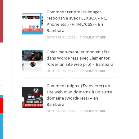
Comment rendre les images
responsive avec FLEXBOX « PC,
Phone etc » (HTML/CSS) – En
Bambara
OCTOBRE 31, 2022
/
0 COMMENTAIRE
Créer mon menu et mon en tête
dans WordPress avec Elementor
(Créer un site web pro) – Bambara
OCTOBRE 25, 2022
/
0 COMMENTAIRE
Comment migrer (Transferer) un
site web d’un domaine à un autre
domaine (WordPress) – en
Bambara
OCTOBRE 25, 2022
/
0 COMMENTAIRE