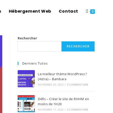
s
Hébergement Web
Contact
0
Rechercher
RECHERCHER
Derniers Tutos
Le meilleur thème WordPress ?
(Astra) – Bambara
NOVEMBRE 20, 2022
/
0 COMMENTAIRE
Défis – Créer le site de RHHM en
moins de 1H20
NOVEMBRE 17, 2022
/
0 COMMENTAIRE