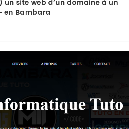
 un site web d’un domaine à un
 – en Bambara